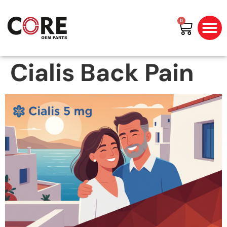
0
All Prod
Shop By Bran
Cialis Back Pain