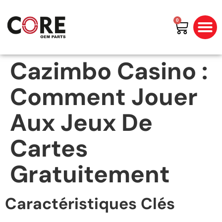
0
All Prod
Shop By Bran
Cazimbo Casino :
Comment Jouer
Aux Jeux De
Cartes
Gratuitement
Caractéristiques Clés