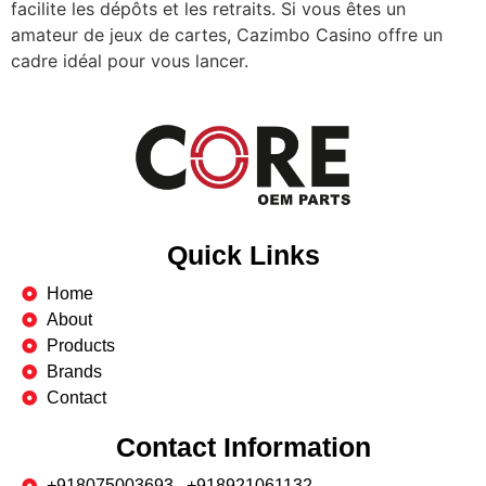
facilite les dépôts et les retraits. Si vous êtes un
amateur de jeux de cartes, Cazimbo Casino offre un
cadre idéal pour vous lancer.
Quick Links
Home
About
Products
Brands
Contact
Contact Information
+918075003693 , +918921061132