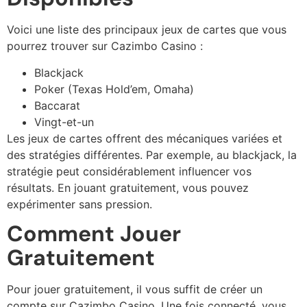
Voici une liste des principaux jeux de cartes que vous
pourrez trouver sur Cazimbo Casino :
Blackjack
Poker (Texas Hold’em, Omaha)
Baccarat
Vingt-et-un
Les jeux de cartes offrent des mécaniques variées et
des stratégies différentes. Par exemple, au blackjack, la
stratégie peut considérablement influencer vos
résultats. En jouant gratuitement, vous pouvez
expérimenter sans pression.
Comment Jouer
Gratuitement
Pour jouer gratuitement, il vous suffit de créer un
compte sur Cazimbo Casino. Une fois connecté, vous