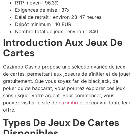
RTP moyen : 96,3%
Exigences de mise : 37x
Délai de retrait : environ 23-47 heures
Dépôt minimum : 10 EUR
Nombre total de jeux : environ 1 840
Introduction Aux Jeux De
Cartes
Cazimbo Casino propose une sélection variée de jeux
de cartes, permettant aux joueurs de s’initier et de jouer
gratuitement. Que vous soyez fan de blackjack, de
poker ou de baccarat, vous pourrez explorer ces jeux
sans risquer votre argent. Pour commencer, vous
pouvez visiter le site de
cazimbo
et découvrir toute leur
offre.
Types De Jeux De Cartes
Disponibles