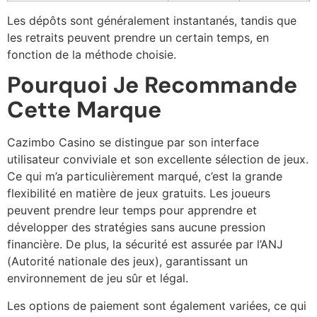
Les dépôts sont généralement instantanés, tandis que
les retraits peuvent prendre un certain temps, en
fonction de la méthode choisie.
Pourquoi Je Recommande
Cette Marque
Cazimbo Casino se distingue par son interface
utilisateur conviviale et son excellente sélection de jeux.
Ce qui m’a particulièrement marqué, c’est la grande
flexibilité en matière de jeux gratuits. Les joueurs
peuvent prendre leur temps pour apprendre et
développer des stratégies sans aucune pression
financière. De plus, la sécurité est assurée par l’ANJ
(Autorité nationale des jeux), garantissant un
environnement de jeu sûr et légal.
Les options de paiement sont également variées, ce qui