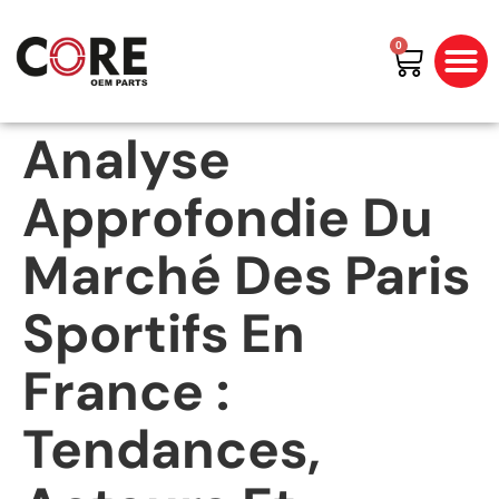
0
All Prod
Shop By Bran
Analyse
Approfondie Du
Marché Des Paris
Sportifs En
France :
Tendances,