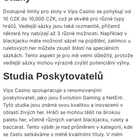
Dostupné limity pro stoly v Vips Casino se pohybují od
10 CZK do 10,000 CZK, což je skvělé pro různé typy
hráčů. Vedlejší sázky jsou také rozmanité, přičemž
některé hry nabízejí až 3 různé možnosti. Například v
blackjacku máte možnost sázet na pojištění, zatímco u
ruletových her můžete zkusit štěstí na speciálních
sázkách. Tento aspekt je pro mě velmi důležitý, protože
vedlejší sázky mohou výrazně zvýšit potenciální výhry.
Studia Poskytovatelů
Vips Casino spolupracuje s renomovanými
poskytovateli, jako jsou Evolution Gaming a NetEnt.
Tyto studia jsou známá svou kvalitou a inovacemi v
oblasti živých her. Hráči se mohou těšit na širokou
paletu her, včetně různých variant blackjacku, rulety a
baccarat. Tento výběr je nad průměrem v kategorii, kde
se často setkáváme s méně kvalitními tituly. V mém