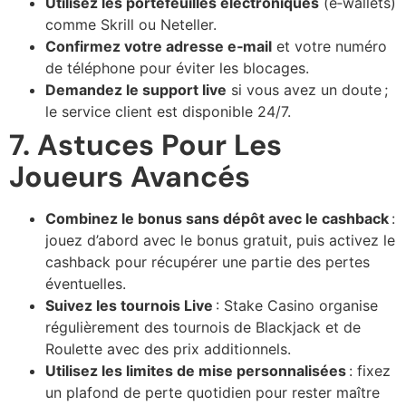
Utilisez les portefeuilles électroniques
(e‑wallets)
comme Skrill ou Neteller.
Confirmez votre adresse e‑mail
et votre numéro
de téléphone pour éviter les blocages.
Demandez le support live
si vous avez un doute ;
le service client est disponible 24/7.
7. Astuces Pour Les
Joueurs Avancés
Combinez le bonus sans dépôt avec le cashback
:
jouez d’abord avec le bonus gratuit, puis activez le
cashback pour récupérer une partie des pertes
éventuelles.
Suivez les tournois Live
: Stake Casino organise
régulièrement des tournois de Blackjack et de
Roulette avec des prix additionnels.
Utilisez les limites de mise personnalisées
: fixez
un plafond de perte quotidien pour rester maître