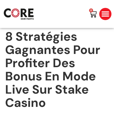
0
All Prod
Shop By Bran
8 Stratégies
Gagnantes Pour
Profiter Des
Bonus En Mode
Live Sur Stake
Casino