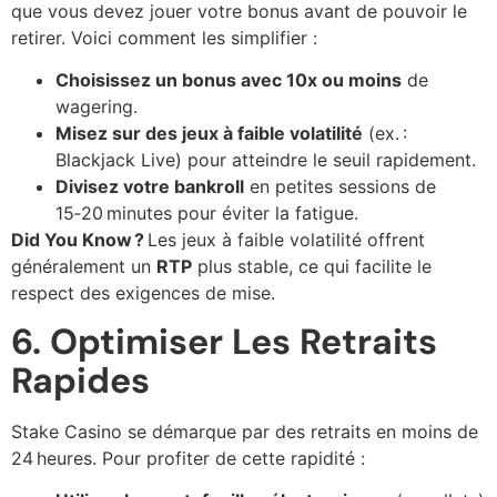
que vous devez jouer votre bonus avant de pouvoir le
retirer. Voici comment les simplifier :
Choisissez un bonus avec 10x ou moins
de
wagering.
Misez sur des jeux à faible volatilité
(ex. :
Blackjack Live) pour atteindre le seuil rapidement.
Divisez votre bankroll
en petites sessions de
15‑20 minutes pour éviter la fatigue.
Did You Know ?
Les jeux à faible volatilité offrent
généralement un
RTP
plus stable, ce qui facilite le
respect des exigences de mise.
6. Optimiser Les Retraits
Rapides
Stake Casino se démarque par des retraits en moins de
24 heures. Pour profiter de cette rapidité :