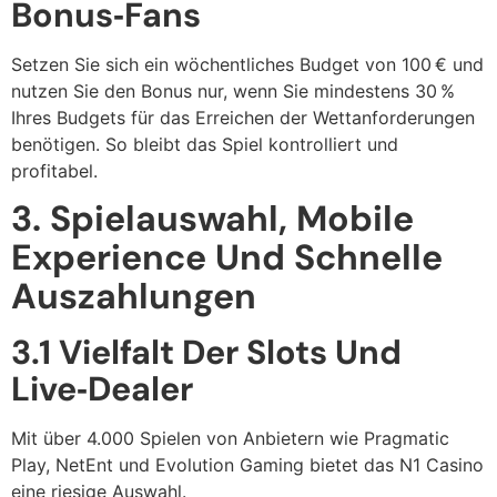
Bonus‑Fans
Setzen Sie sich ein wöchentliches Budget von 100 € und
nutzen Sie den Bonus nur, wenn Sie mindestens 30 %
Ihres Budgets für das Erreichen der Wettanforderungen
benötigen. So bleibt das Spiel kontrolliert und
profitabel.
3. Spielauswahl, Mobile
Experience Und Schnelle
Auszahlungen
3.1 Vielfalt Der Slots Und
Live‑Dealer
Mit über 4.000 Spielen von Anbietern wie Pragmatic
Play, NetEnt und Evolution Gaming bietet das N1 Casino
eine riesige Auswahl.