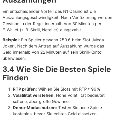
Ein entscheidender Vorteil des N1 Casino ist die
Auszahlungsgeschwindigkeit. Nach Verifizierung werden
Gewinne in der Regel innerhalb von 30 Minuten per
E‑Wallet (z. B. Skrill, Neteller) ausgezahlt.
Beispiel:
Ein Spieler gewann 250 € beim Slot „Mega
Joker“. Nach dem Antrag auf Auszahlung wurde das
Geld innerhalb von 22 Minuten auf sein Skrill‑Konto
überwiesen.
3.4 Wie Sie Die Besten Spiele
Finden
RTP prüfen:
Wählen Sie Slots mit RTP ≥ 96 %.
Volatilität verstehen:
Hohe Volatilität bedeutet
seltene, aber große Gewinne.
Demo‑Modus nutzen:
Testen Sie neue Spiele
kostenlos, bevor Sie echtes Geld einsetzen.