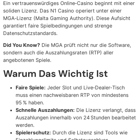
Ein vertrauenswürdiges Online‑Casino beginnt mit einer
soliden Lizenz. Das N1 Casino operiert unter einer
MGA‑Lizenz (Malta Gaming Authority). Diese Aufsicht
garantiert faire Spielbedingungen und strenge
Datenschutzstandards.
Did You Know?
Die MGA prüft nicht nur die Software,
sondern auch die Auszahlungsraten (RTP) aller
angebotenen Spiele.
Warum Das Wichtig Ist
Faire Spiele:
Jeder Slot und Live‑Dealer‑Tisch
muss einen nachweisbaren RTP von mindestens
95 % haben.
Schnelle Auszahlungen:
Die Lizenz verlangt, dass
Auszahlungen innerhalb von 24 Stunden bearbeitet
werden.
Spielerschutz:
Durch die Lizenz sind Tools wie
Einzahlungslimits und Selbstausschluss